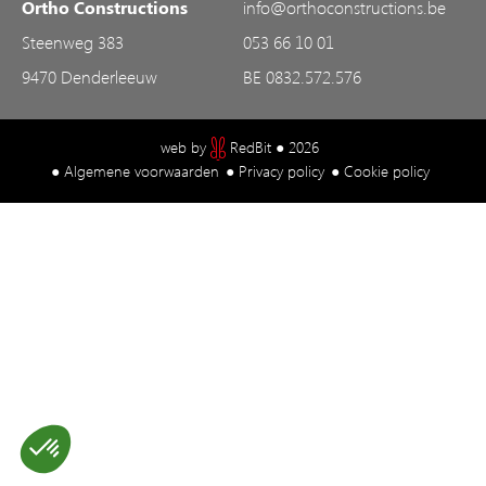
Ortho Constructions
info@orthoconstructions.be
Steenweg 383
053 66 10 01
9470 Denderleeuw
BE 0832.572.576
web by
RedBit ● 2026
● Algemene voorwaarden
● Privacy policy
● Cookie policy